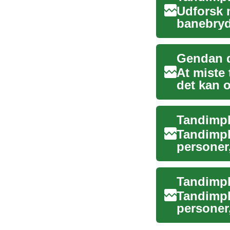
Udforsk 
banebryd
hvordan 
Gendan d
At miste
det kan 
mundsun
Tandimpl
personer,
innovative
Tandimpl
personer,
avancered