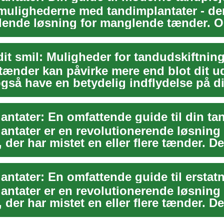
mulighederne med tandimplantater - de
ende løsning for manglende tænder. 
disse avancer...
it smil: Muligheder for tandudskiftnin
 tænder kan påvirke mere end blot dit 
også have en betydelig indflydelse på d
dhed...
antater er en revolutionerende løsning 
 der har mistet en eller flere tænder. D
 t...
antater er en revolutionerende løsning 
 der har mistet en eller flere tænder. D
e t...