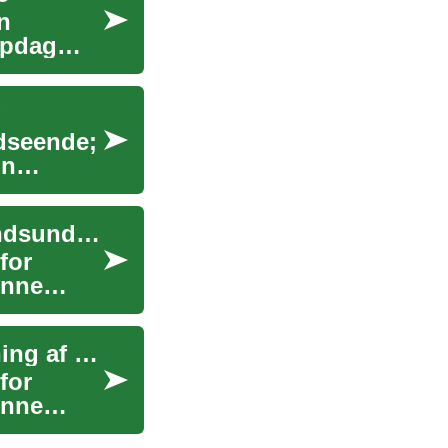
n
Opdag
g
udseende;
in
Tandimplantater: En omfattende guide til din tandsundhed
for
enne
Tandimplantater: En omfattende guide til erstatning af mistede tænder
for
enne