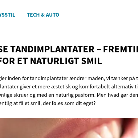
VSSTIL
TECH & AUTO
E TANDIMPLANTATER – FREMT
FOR ET
NATURLIGT SMIL
ier inden for tandimplantater ændrer måden, vi tænker på t
ntater giver et mere æstetisk og komfortabelt alternativ til
ynlige skruer og med en naturlig pasform. Men hvad gør dem
ntlig at få et smil, der føles som dit eget?