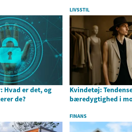
LIVSSTIL
: Hvad er det, og
Kvindetøj: Tendenser
erer de?
bæredygtighed i m
FINANS