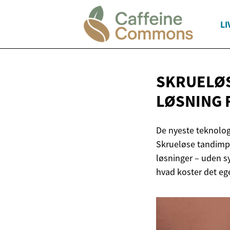
LI
SKRUELØS
LØSNING 
De nyeste teknolog
Skrueløse tandimpla
løsninger – uden s
hvad koster det ege