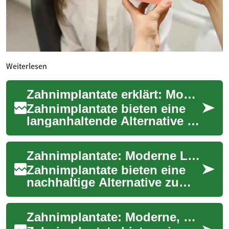
Weiterlesen
Zahnimplantate erklärt: Moderne Lösungen für Zahnersatz
Zahnimplantate bieten eine
langanhaltende Alternative zu
Brücken oder
herausnehmbaren Prothesen.
Zahnimplantate: Moderne Lösungen für fehlende Zähne
Als künstliche Zahnw...
Zahnimplantate bieten eine
nachhaltige Alternative zu
Brücken und Prothesen:
künstliche Zahnwurzeln
Zahnimplantate: Moderne, dauerhafte Lösungen bei Zahnverlust
werden im Kieferk...