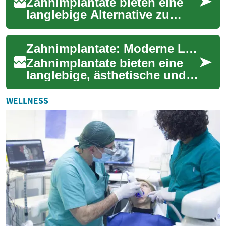
Zahnimplantate bieten eine
langlebige Alternative zu
Brücken oder
herausnehmbaren Prothesen.
Zahnimplantate: Moderne Lösungen für verlorene Zähne
Diese künstlichen Zahnwu...
Zahnimplantate bieten eine
langlebige, ästhetische und
funktionelle Alternative zu
Brücken und Prothesen.
WELLNESS
Erfahren Si...