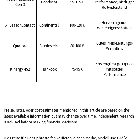
Goodyear
95-115 €
Performance, niedriger
Gen-3
Rollwiderstand
Hervorragende
AllSeasonContact
Continental
100-120 €
Wintereigenschaften
Gutes Preis-Leistungs-
Quatrac
Vredestein
80-100 €
Verhältnis
Kostengünstige Option
Kinergy 4S2
Hankook
75-95 €
mit solider
Performance
Preise, rates, oder cost estimates mentioned in this article are based on the
latest available information but may change over time. Independent research
is advised before making financial decisions.
Die Preise für Ganzjahresreifen variieren je nach Marke, Modell und Größe.