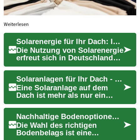
Weiterlesen
Solarenergie für Ihr Dach: Innovative Technologie für nachhaltiges Wohnen
Die Nutzung von Solarenergie
erfreut sich in Deutschland
zunehmender Beliebtheit. Ein
besonders innovatives
Solaranlagen für Ihr Dach - Eine nachhaltige Investition in die Zukunft
Konzept i...
Eine Solaranlage auf dem
Dach ist mehr als nur ein
Trend - sie ist eine
zukunftsweisende
Nachhaltige Bodenoptionen für Ihr Zuhause
Technologie, die sowohl
ökol...
Die Wahl des richtigen
Bodenbelags ist eine