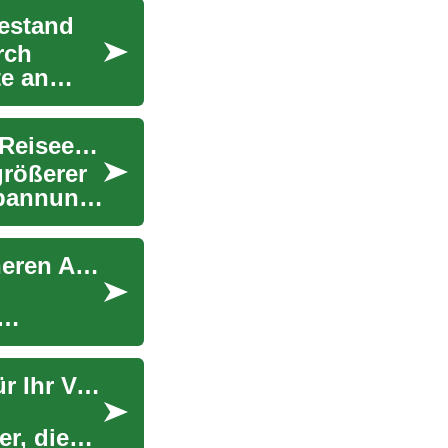
hestand
rch
e an
Kreuzfahrten für Senioren: Ein unvergessliches Reiseerlebnis
größerer
spannung
Seniorenkonten: Passende Bankservices im höheren Alter
Festverzinsliche Anlagen: Eine sichere Option für Ihr Vermögen
r, die