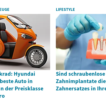
ZEUGE
LIFESTYLE
krad: Hyundai
Sind schraubenlose
 beste Auto in
Zahnimplantate die
n der Preisklasse
Zahnersatzes in Ih
ro