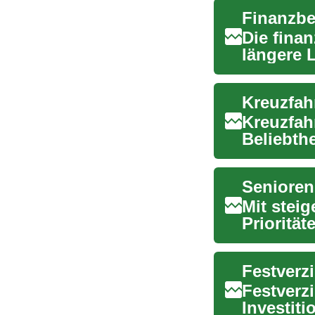
Finanzbe
Die fina
längere 
Bedeutun
Kreuzfah
Beliebth
und der .
Mit steig
Prioritä
Bankfunk
Festverz
Investiti