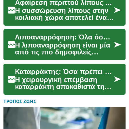
Αφαίρεση περιττού λίπους στην κοιλιά: Όσα πρέπει να ξέρετε.
ανεπιθύμητου λίπους απ...
Η συσσώρευση λίπους στην
κοιλιακή χώρα αποτελεί ένα
κοινό ζήτημα για πολλούς
ανθρώπους, επηρεάζοντας
Λιποαναρρόφηση: Όλα όσα πρέπει να γνωρίζετε για αυτή τη δημοφιλή επέμβαση αισθητικής χειρουργικής
τόσο την εμφάνισ...
Η λιποαναρρόφηση είναι μία
από τις πιο δημοφιλείς
επεμβάσεις αισθητικής
χειρουργικής παγκοσμίως.
Καταρράκτης: Όσα πρέπει να ξέρετε πριν την επέμβαση
Πρόκειται για μια δι...
Η χειρουργική επέμβαση
καταρράκτη αποκαθιστά τη
θολωμένη όραση
αντικαθιστώντας τον φυσικό
ΤΡΌΠΟΣ ΖΩΉΣ
φακό με ενδοφακό. Διαβάστε
...