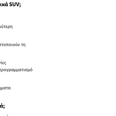
ρικά SUV;
λύτερη
στοποιούν τη
ίες
 προγραμματισμό
ήματα
ά;