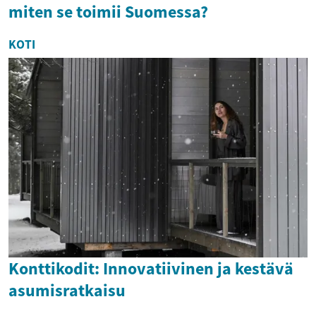
miten se toimii Suomessa?
KOTI
Konttikodit: Innovatiivinen ja kestävä
asumisratkaisu