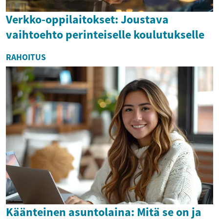
Verkko-oppilaitokset: Joustava
vaihtoehto perinteiselle koulutukselle
RAHOITUS
Käänteinen asuntolaina: Mitä se on ja