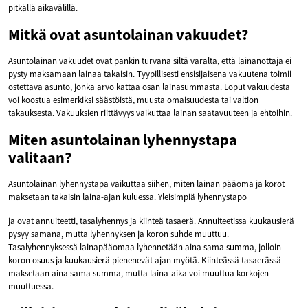
pitkällä aikavälillä.
Mitkä ovat asuntolainan vakuudet?
Asuntolainan vakuudet ovat pankin turvana siltä varalta, että lainanottaja ei
pysty maksamaan lainaa takaisin. Tyypillisesti ensisijaisena vakuutena toimii
ostettava asunto, jonka arvo kattaa osan lainasummasta. Loput vakuudesta
voi koostua esimerkiksi säästöistä, muusta omaisuudesta tai valtion
takauksesta. Vakuuksien riittävyys vaikuttaa lainan saatavuuteen ja ehtoihin.
Miten asuntolainan lyhennystapa
valitaan?
Asuntolainan lyhennystapa vaikuttaa siihen, miten lainan pääoma ja korot
maksetaan takaisin laina-ajan kuluessa. Yleisimpiä lyhennystapo
ja ovat annuiteetti, tasalyhennys ja kiinteä tasaerä. Annuiteetissa kuukausierä
pysyy samana, mutta lyhennyksen ja koron suhde muuttuu.
Tasalyhennyksessä lainapääomaa lyhennetään aina sama summa, jolloin
koron osuus ja kuukausierä pienenevät ajan myötä. Kiinteässä tasaerässä
maksetaan aina sama summa, mutta laina-aika voi muuttua korkojen
muuttuessa.