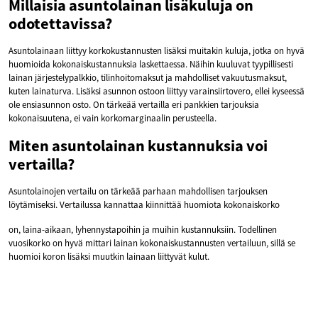
Millaisia asuntolainan lisäkuluja on
odotettavissa?
Asuntolainaan liittyy korkokustannusten lisäksi muitakin kuluja, jotka on hyvä
huomioida kokonaiskustannuksia laskettaessa. Näihin kuuluvat tyypillisesti
lainan järjestelypalkkio, tilinhoitomaksut ja mahdolliset vakuutusmaksut,
kuten lainaturva. Lisäksi asunnon ostoon liittyy varainsiirtovero, ellei kyseessä
ole ensiasunnon osto. On tärkeää vertailla eri pankkien tarjouksia
kokonaisuutena, ei vain korkomarginaalin perusteella.
Miten asuntolainan kustannuksia voi
vertailla?
Asuntolainojen vertailu on tärkeää parhaan mahdollisen tarjouksen
löytämiseksi. Vertailussa kannattaa kiinnittää huomiota kokonaiskorko
on, laina-aikaan, lyhennystapoihin ja muihin kustannuksiin. Todellinen
vuosikorko on hyvä mittari lainan kokonaiskustannusten vertailuun, sillä se
huomioi koron lisäksi muutkin lainaan liittyvät kulut.