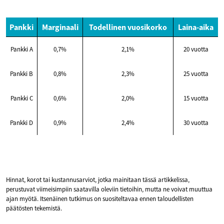
Pankki
Marginaali
Todellinen vuosikorko
Laina-aika
Pankki A
0,7%
2,1%
20 vuotta
Pankki B
0,8%
2,3%
25 vuotta
Pankki C
0,6%
2,0%
15 vuotta
Pankki D
0,9%
2,4%
30 vuotta
Hinnat, korot tai kustannusarviot, jotka mainitaan tässä artikkelissa,
perustuvat viimeisimpiin saatavilla oleviin tietoihin, mutta ne voivat muuttua
ajan myötä. Itsenäinen tutkimus on suositeltavaa ennen taloudellisten
päätösten tekemistä.