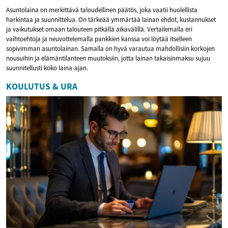
Asuntolaina on merkittävä taloudellinen päätös, joka vaatii huolellista
harkintaa ja suunnittelua. On tärkeää ymmärtää lainan ehdot, kustannukset
ja vaikutukset omaan talouteen pitkällä aikavälillä. Vertailemalla eri
vaihtoehtoja ja neuvottelemalla pankkien kanssa voi löytää itselleen
sopivimman asuntolainan. Samalla on hyvä varautua mahdollisiin korkojen
nousuihin ja elämäntilanteen muutoksiin, jotta lainan takaisinmaksu sujuu
suunnitellusti koko laina-ajan.
KOULUTUS & URA