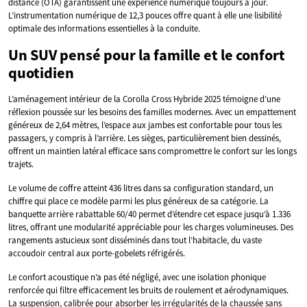
distance (OTA) garantissent une expérience numérique toujours à jour.
L’instrumentation numérique de 12,3 pouces offre quant à elle une lisibilité
optimale des informations essentielles à la conduite.
Un SUV pensé pour la famille et le confort
quotidien
L’aménagement intérieur de la Corolla Cross Hybride 2025 témoigne d’une
réflexion poussée sur les besoins des familles modernes. Avec un empattement
généreux de 2,64 mètres, l’espace aux jambes est confortable pour tous les
passagers, y compris à l’arrière. Les sièges, particulièrement bien dessinés,
offrent un maintien latéral efficace sans compromettre le confort sur les longs
trajets.
Le volume de coffre atteint 436 litres dans sa configuration standard, un
chiffre qui place ce modèle parmi les plus généreux de sa catégorie. La
banquette arrière rabattable 60/40 permet d’étendre cet espace jusqu’à 1.336
litres, offrant une modularité appréciable pour les charges volumineuses. Des
rangements astucieux sont disséminés dans tout l’habitacle, du vaste
accoudoir central aux porte-gobelets réfrigérés.
Le confort acoustique n’a pas été négligé, avec une isolation phonique
renforcée qui filtre efficacement les bruits de roulement et aérodynamiques.
La suspension, calibrée pour absorber les irrégularités de la chaussée sans