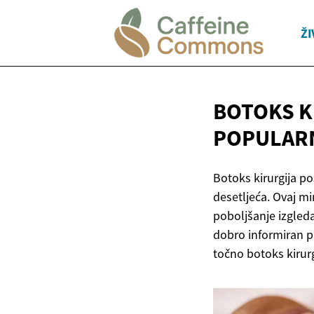
ŽI
BOTOKS K
POPULA
Botoks kirurgija p
desetljeća. Ovaj m
poboljšanje izgleda
dobro informiran p
točno botoks kirurgi