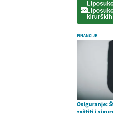
Liposukci
kirurških
masnih n.
FINANCIJE
Osiguranje: Š
zaštiti i sigu