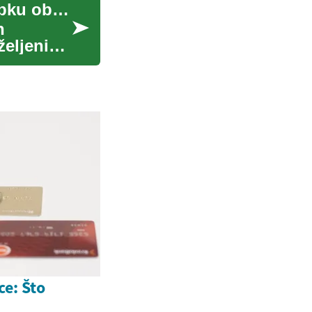
Liposukcija: Sve što trebate znati o ovom postupku oblikovanja tijela
h
željenih
e: Što