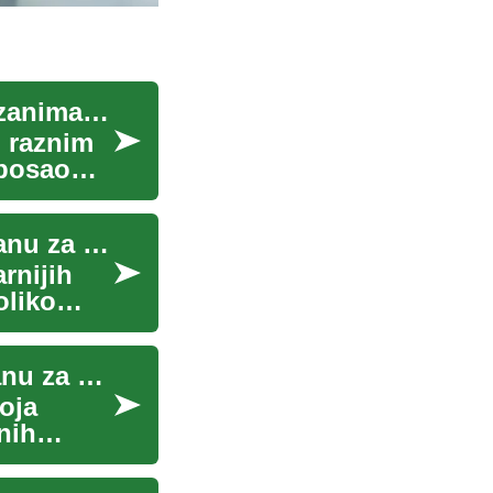
Poslovi pakiranja: Sve što trebate znati o ovom zanimanju
u raznim
 posao
Dermatološki fileri: Sve što trebate znati o tretmanu za pomlađivanje lica
rnijih
oliko
Liposukcija: Sve što trebate znati o ovom tretmanu za oblikovanje tijela
oja
nih