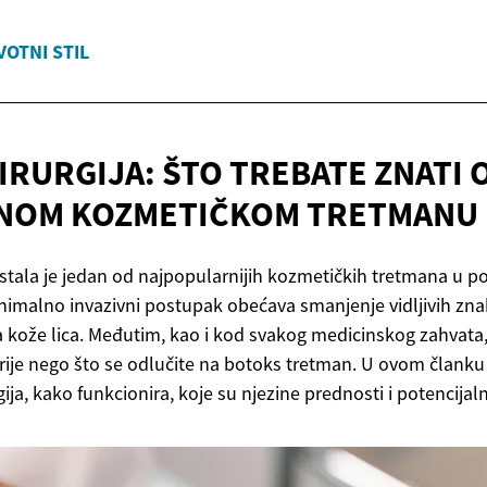
VOTNI STIL
IRURGIJA: ŠTO TREBATE ZNATI 
RNOM
KOZMETIČKOM TRETMANU
ostala je jedan od najpopularnijih kozmetičkih tretmana u po
inimalno invazivni postupak obećava smanjenje vidljivih zna
 kože lica. Međutim, kao i kod svakog medicinskog zahvata, 
rije nego što se odlučite na botoks tretman. U ovom članku i
ja, kako funkcionira, koje su njezine prednosti i potencijalni 