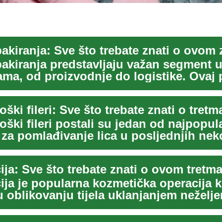
pakiranja predstavljaju važan segment 
jama, od proizvodnje do logistike. Ovaj
.
ški fileri postali su jedan od najpopula
 za pomlađivanje lica u posljednjih nek
..
ija je popularna kozmetička operacija k
 oblikovanju tijela uklanjanjem neželje
masnoće...