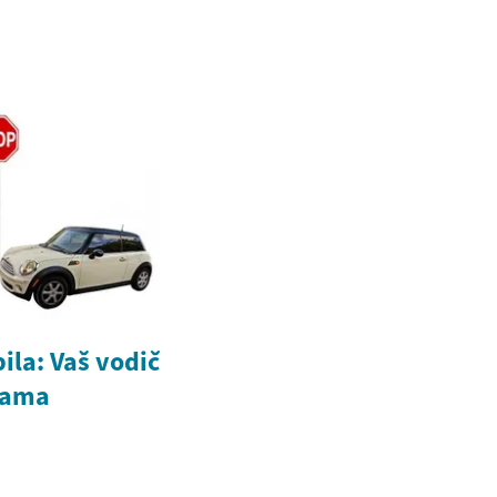
la: Vaš vodič
stama