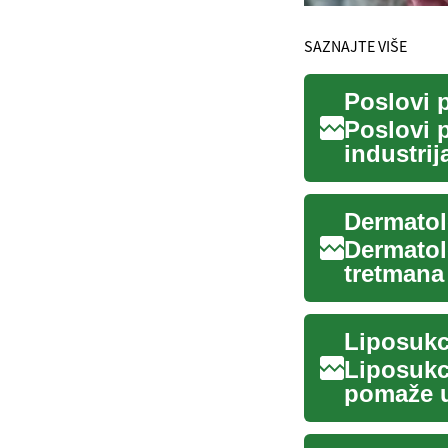
SAZNAJTE VIŠE
Poslovi 
industri
uključuj..
Dermatolo
tretmana
godina. .
Liposukc
pomaže u
naslaga 