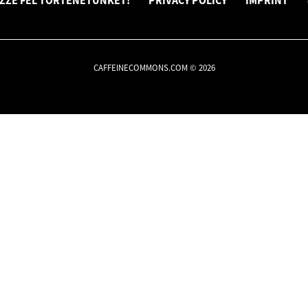
ZZE FEL TÖRTÉNETÜNKET!
PRIVACY POLICY
IMPRINT
CAFFEINECOMMONS.COM © 2026