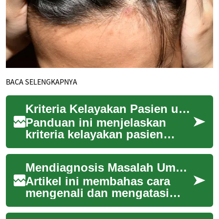
BACA SELENGKAPNYA
Kriteria Kelayakan Pasien untuk Peremajaan Wajah dengan Tindakan Bedah
Panduan ini menjelaskan
kriteria kelayakan pasien
untuk peremajaan wajah
melalui tindakan bedah
Mendiagnosis Masalah Umum pada Sistem Pencucian Piring dan Solusinya
secara netral dan inf...
Artikel ini membahas cara
mengenali dan mengatasi
masalah yang sering terjadi
pada sistem pencucian piring