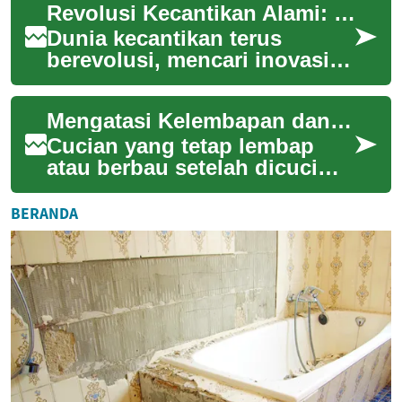
Revolusi Kecantikan Alami: Perawatan Kulit Berbasis Fermentasi
rumah tang...
Dunia kecantikan terus
berevolusi, mencari inovasi
yang tidak hanya efektif tetapi
juga ramah lingkungan. Salah
Mengatasi Kelembapan dan Bau pada Cucian Basah
satu ...
Cucian yang tetap lembap
atau berbau setelah dicuci
sering kali disebabkan oleh
kelembapan yang
BERANDA
terperangkap, ventila...