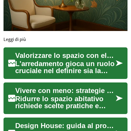
Leggi di più
Valorizzare lo spazio con elementi d'arredo
L'arredamento gioca un ruolo
cruciale nel definire sia la
funzionalità che l'estetica dei
nostri spazi abitativi. Olt...
Vivere con meno: strategie di downsizing per spazi ridotti
Ridurre lo spazio abitativo
richiede scelte pratiche e
consapevoli: questo articolo
offre strategie concrete per
Design House: guida al progetto di interni e agli arredi
adat...