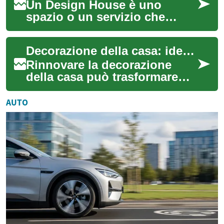
Un Design House è uno
spazio o un servizio che
unisce progettazione
d’interni, selezione di mobili
Decorazione della casa: idee pratiche per un soggiorno moderno
e cura dei dettagl...
Rinnovare la decorazione
della casa può trasformare
l’ambiente quotidiano in uno
spazio più funzionale e
AUTO
gradevole. Q...