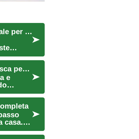
Condizionatori d'Aria Portatili: La Soluzione Ideale per l'Estate
ste
Condizionatori d'Aria Portatili: La Soluzione Fresca per l'Estate
a e
do
Completa
 passo
a casa.