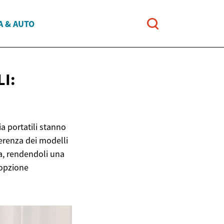
A & AUTO
I:
a portatili stanno
ferenza dei modelli
a, rendendoli una
;opzione