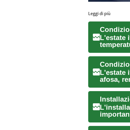
Leggi di più
L'estate 
temperat
condizion
L'estate 
afosa, re
soffocant
Installa
L'install
important
Quest...