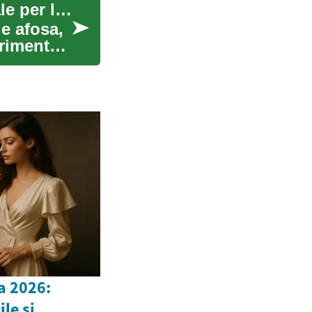
Condizionatori d'aria portatili: La soluzione ideale per l'estate
e afosa,
primente.
a 2026:
le si