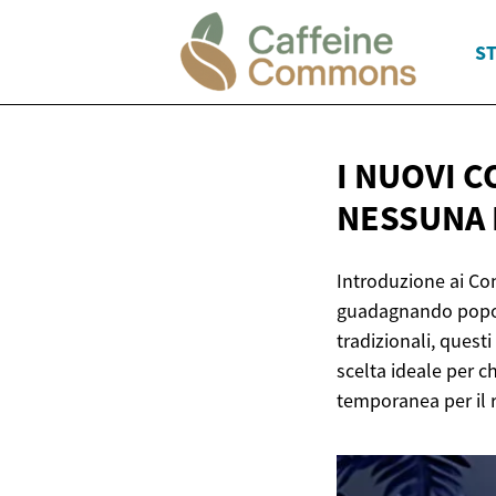
ST
I NUOVI C
NESSUNA
Introduzione ai Con
guadagnando popolar
tradizionali, ques
scelta ideale per c
temporanea per il 