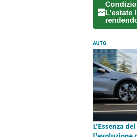
L'estate 
rendendo 
Fo...
AUTO
L'Essenza del
l'evoluzione 