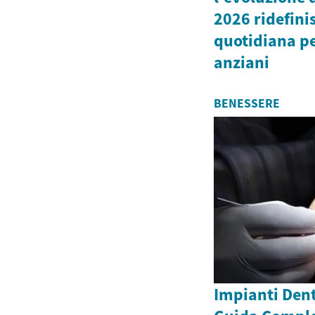
2026 ridefini
quotidiana pe
anziani
BENESSERE
Impianti Dent