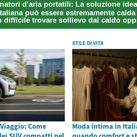
italiana può essere estremamente calda 
difficile trovare sollievo dal caldo op
STILE DI VITA
 Viaggio: Come
Moda intima in Itali
dei SUV compatti nel
quando comfort e sti