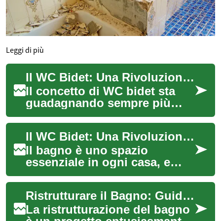
Leggi di più
Il WC Bidet: Una Rivoluzione nel Comfort del Bagno
Il concetto di WC bidet sta
guadagnando sempre più
popolarità in tutto il mondo,
combinando le funzionalità di
Il WC Bidet: Una Rivoluzione nel Bagno Moderno
un tra...
Il bagno è uno spazio
essenziale in ogni casa, e
negli ultimi anni abbiamo
assistito a una significativa
Ristrutturare il Bagno: Guida Completa per un Rinnovo di Successo
evoluzione n...
La ristrutturazione del bagno