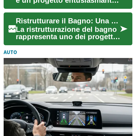
è un progetto entusiasmante
che può trasformare
completamente lo spazio più
Ristrutturare il Bagno: Una Guida Completa per un Rinnovo di Successo
intimo dell...
La ristrutturazione del bagno
rappresenta uno dei progetti
più significativi per migliorare
il valore e la funzionali...
AUTO