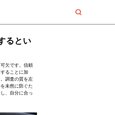
頼するとい
不可欠です。信頼
解することに加
す。調査の質を左
ルを未然に防ぐた
討し、自分に合っ