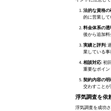
法的な資格の
的に営業して
料金体系の透
後から追加料
実績と評判
:
業している事
相談対応
: 
重要なポイン
契約内容の明
交わすことが
浮気調査を依
浮気調査を成功さ