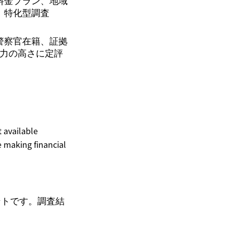
料金プラン、地域
特化型調査
警察官在籍、証拠
力の高さに定評
t available
 making financial
ントです。調査結