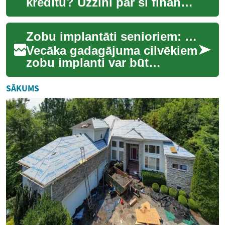
kredītu? Uzzini par šī finanšu
instrumenta priekšrocībām,
potenciālajiem riskiem un kā
Zobu implantāti senioriem: ko ņemt vērā lēmumā
tas var ...
Vecāka gadagājuma cilvēkiem
zobu implanti var būt
ilgtspējīga iespēja atjaunot
mutes funkciju un pašsajūtu.
SĀKUMS
Lēmums pa...