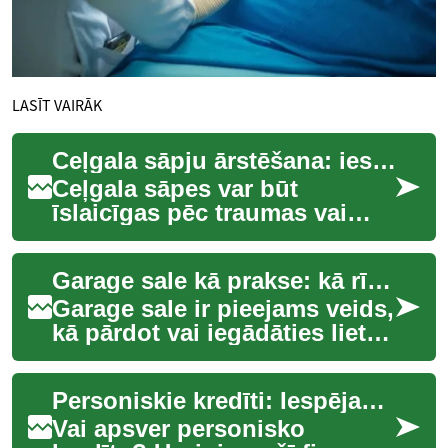
LASĪT VAIRĀK
Ceļgala sāpju ārstēšana: iespējas un metodes
Ceļgala sāpes var būt
īslaicīgas pēc traumas vai
pakāpeniskas, kas saistītas ar
nolietošanos un iekaisumu.
Garage sale kā prakse: kā rīkot un ko sagaidīt
Simptomi v...
Garage sale ir pieejams veids,
kā pārdot vai iegādāties lietas
no otrreizējās tirgus plūsmas
— tas var notikt jūsu ga...
Personiskie kredīti: Iespējas un riski tavām finansēm
Vai apsver personisko