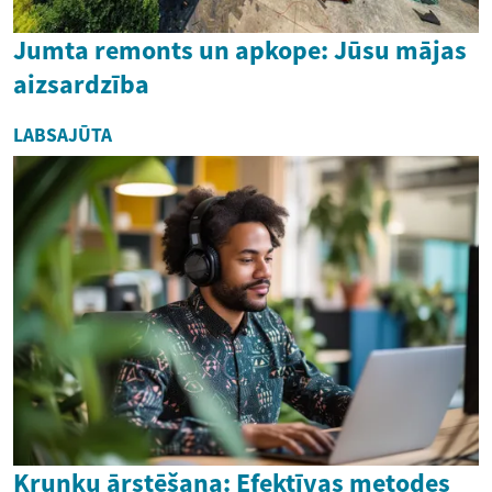
Jumta remonts un apkope: Jūsu mājas
aizsardzība
LABSAJŪTA
Krunku ārstēšana: Efektīvas metodes