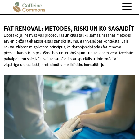
FAT REMOVAL: METODES, RISKI UN
KO SAGAIDĪT
Liposakcija, neinvazīvas procedūras un citas tauku samazināšanas metodes
arvien biežāk tiek apspriestas gan skaistuma, gan veselības kontekstā. Šajā
rakstā izklāstīsim galvenos principus, kā darbojas dažādas fat removal
pieejas, kādas ir to priekšrocības un ierobežojumi, un ko jāņem vērā, izvēloties
pakalpojumu sniedzēju vai konsultējoties ar speciālistu. Informācija ir
vispārīga un neaizstāj profesionālu medicīnisku konsultāciju.