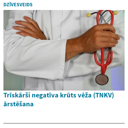
DZĪVESVEIDS
Trīskārši negatīva krūts vēža (TNKV)
ārstēšana