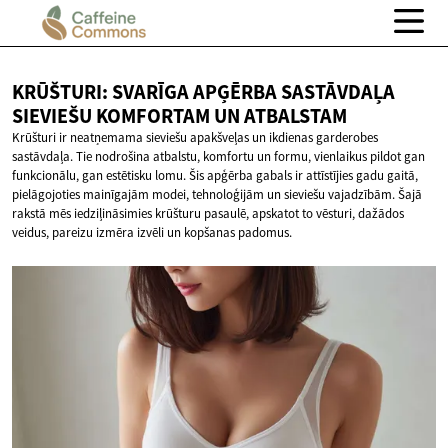
KRŪŠTURI: SVARĪGA APĢĒRBA SASTĀVDAĻA
SIEVIEŠU KOMFORTAM
UN ATBALSTAM
Krūšturi ir neatņemama sieviešu apakšveļas un ikdienas garderobes
sastāvdaļa. Tie nodrošina atbalstu, komfortu un formu, vienlaikus pildot gan
funkcionālu, gan estētisku lomu. Šis apģērba gabals ir attīstījies gadu gaitā,
pielāgojoties mainīgajām modei, tehnoloģijām un sieviešu vajadzībām. Šajā
rakstā mēs iedziļināsimies krūšturu pasaulē, apskatot to vēsturi, dažādos
veidus, pareizu izmēra izvēli un kopšanas padomus.