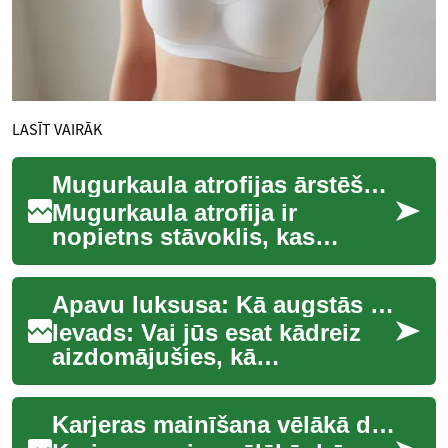
LASĪT VAIRĀK
Mugurkaula atrofijas ārstēšana
Mugurkaula atrofija ir
nopietns stāvoklis, kas
ietekmē nervu šūnas muguras
smadzenēs, izraisot muskuļu
Apavu luksusa: Kā augstās papēža kurpes iekaroja modes pasauli
vājumu un atro...
Ievads: Vai jūs esat kādreiz
aizdomājušies, kā
augstpapēžu kurpes kļuva par
modes ikonas statusu? No
Karjeras mainīšana vēlākā dzīves posmā: Jaunu iespēju atklāšana
sākuma funkcionā...