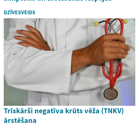
DZĪVESVEIDS
Trīskārši negatīva krūts vēža (TNKV)
ārstēšana