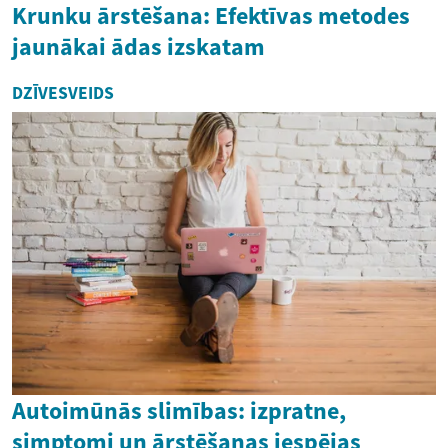
Krunku ārstēšana: Efektīvas metodes
jaunākai ādas izskatam
DZĪVESVEIDS
Autoimūnās slimības: izpratne,
simptomi un ārstēšanas iespējas