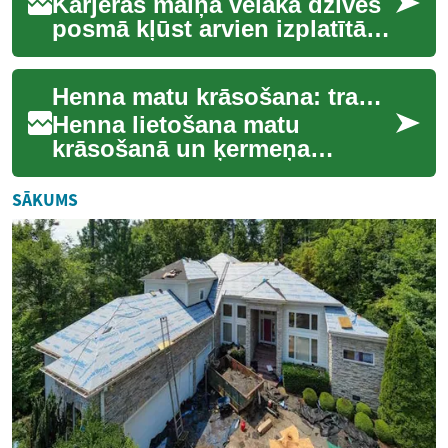
Karjeras maiņa vēlākā dzīves
posmā kļūst arvien izplatītāka
parādība mūsdienu darba
tirgū. Šī tendence atspoguļo
Henna matu krāsošana: tradīcijas un mūsdienu prakse
main...
Henna lietošana matu
krāsošanā un ķermeņa
apgleznošanā ir viena no
vecākajām skaistuma
SĀKUMS
praksēm pasaulē, kas
saglabāju...