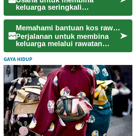
keluarga seringkali
melibatkan perjalanan yang
penuh cabaran, terutamanya
Memahami bantuan kos rawatan kesuburan
apabila rawatan kesubur...
Perjalanan untuk membina
keluarga melalui rawatan
kesuburan seringkali
melibatkan bukan sahaja
GAYA HIDUP
cabaran emosi dan fizi...