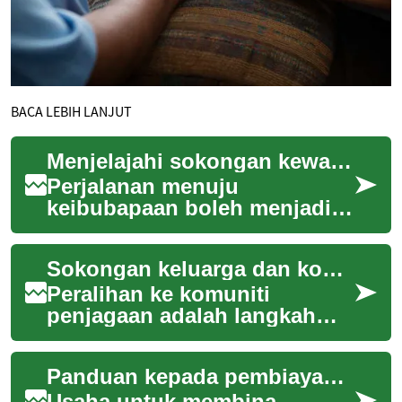
BACA LEBIH LANJUT
Menjelajahi sokongan kewangan kesuburan
Perjalanan menuju
keibubapaan boleh menjadi
pengalaman yang sangat
bermanfaat, tetapi bagi
Sokongan keluarga dan komunikasi semasa peralihan ke komuniti penjagaan
sesetengah individu dan pa...
Peralihan ke komuniti
penjagaan adalah langkah
besar untuk seseorang dan
keluarganya. Artikel ini
Panduan kepada pembiayaan rawatan reproduktif
membincangkan peran...
Usaha untuk membina