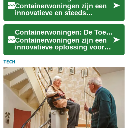
Containerwoningen zijn een
innovatieve en steeds
populairdere vorm van
huisvesting die de aandacht
Containerwoningen: De Toekomst van Betaalbaar en Duurzaam Wonen
trekt van zowel mi...
Containerwoningen zijn een
innovatieve oplossing voor
de groeiende vraag naar
betaalbare en duurzame
TECH
huisvesting. Dez...