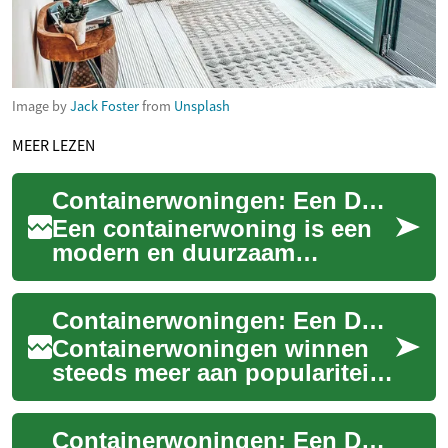
Image by
Jack Foster
from
Unsplash
MEER LEZEN
Containerwoningen: Een Duurzame en Innovatieve Woonoplossing
Een containerwoning is een
modern en duurzaam
alternatief voor traditionele
huisvesting. Deze innovatieve
Containerwoningen: Een Duurzame en Betaalbare Huisvestingsoplossing
woonvorm, w...
Containerwoningen winnen
steeds meer aan populariteit
als een innovatieve en
duurzame oplossing voor het
Containerwoningen: Een Duurzame en Betaalbare Huisvestingsoplossing
groeiende wo...