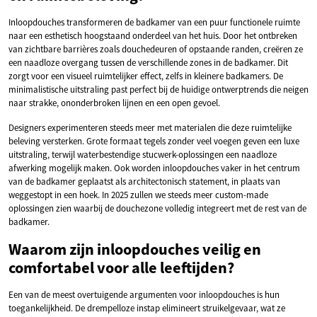
Inloopdouches transformeren de badkamer van een puur functionele ruimte
naar een esthetisch hoogstaand onderdeel van het huis. Door het ontbreken
van zichtbare barrières zoals douchedeuren of opstaande randen, creëren ze
een naadloze overgang tussen de verschillende zones in de badkamer. Dit
zorgt voor een visueel ruimtelijker effect, zelfs in kleinere badkamers. De
minimalistische uitstraling past perfect bij de huidige ontwerptrends die neigen
naar strakke, ononderbroken lijnen en een open gevoel.
Designers experimenteren steeds meer met materialen die deze ruimtelijke
beleving versterken. Grote formaat tegels zonder veel voegen geven een luxe
uitstraling, terwijl waterbestendige stucwerk-oplossingen een naadloze
afwerking mogelijk maken. Ook worden inloopdouches vaker in het centrum
van de badkamer geplaatst als architectonisch statement, in plaats van
weggestopt in een hoek. In 2025 zullen we steeds meer custom-made
oplossingen zien waarbij de douchezone volledig integreert met de rest van de
badkamer.
Waarom zijn inloopdouches veilig en
comfortabel voor alle leeftijden?
Een van de meest overtuigende argumenten voor inloopdouches is hun
toegankelijkheid. De drempelloze instap elimineert struikelgevaar, wat ze