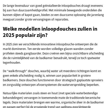
De lange levensduur van goed geïnstalleerde inloopdouches draagt eveneens
bij aan hun duurzaamheidsprofiel. Met minimale bewegende onderdelen die
kunnen slijten of kapot gaan, bieden ze een duurzame oplossing die jarenlang
meegaat zonder grote vervangingen of reparaties.
Welke modellen inloopdouches zullen in
2025 populair zijn?
In 2025 zien we verschillende innovatieve inloopdouche-ontwerpen die de
markt domineren. Ten eerste worden volledige glazen wanden zonder
profielen steeds gangbaarder. Deze creëren een bijna onzichtbare afscheiding
die de ruimtelijkheid van de badkamer benadrukt, terwijl ze toch spatwater
tegenhouden.
De “walk-through” douches, waarbij water uit meerdere richtingen komt en
geen enkele afscheiding nodig is, winnen aan populariteit in grotere
badkamers. Deze douches functioneren door strategisch geplaatste sproeiers
en zorgvuldig ontworpen afvoersystemen die waterverspreiding beperken.
Natuurlijke materialen zoals steen en hout (met speciale waterbestendige
behandelingen) vervangen in toenemende mate de traditionele keramische
tegels. Deze materialen brengen een warme, organische sfeer in de badkamer
en passen perfect bij de groeiende trend van wellness-georiënteerde