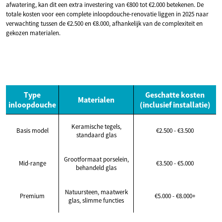
afwatering, kan dit een extra investering van €800 tot €2.000 betekenen. De
totale kosten voor een complete inloopdouche-renovatie liggen in 2025 naar
verwachting tussen de €2.500 en €8.000, afhankelijk van de complexiteit en
gekozen materialen.
Type
Geschatte kosten
Materialen
inloopdouche
(inclusief installatie)
Keramische tegels,
Basis model
€2.500 - €3.500
standaard glas
Grootformaat porselein,
Mid-range
€3.500 - €5.000
behandeld glas
Natuursteen, maatwerk
Premium
€5.000 - €8.000+
glas, slimme functies