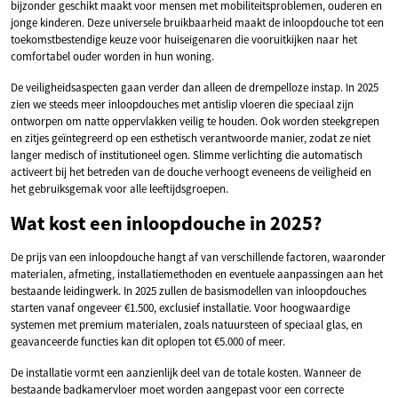
bijzonder geschikt maakt voor mensen met mobiliteitsproblemen, ouderen en
jonge kinderen. Deze universele bruikbaarheid maakt de inloopdouche tot een
toekomstbestendige keuze voor huiseigenaren die vooruitkijken naar het
comfortabel ouder worden in hun woning.
De veiligheidsaspecten gaan verder dan alleen de drempelloze instap. In 2025
zien we steeds meer inloopdouches met antislip vloeren die speciaal zijn
ontworpen om natte oppervlakken veilig te houden. Ook worden steekgrepen
en zitjes geïntegreerd op een esthetisch verantwoorde manier, zodat ze niet
langer medisch of institutioneel ogen. Slimme verlichting die automatisch
activeert bij het betreden van de douche verhoogt eveneens de veiligheid en
het gebruiksgemak voor alle leeftijdsgroepen.
Wat kost een inloopdouche in 2025?
De prijs van een inloopdouche hangt af van verschillende factoren, waaronder
materialen, afmeting, installatiemethoden en eventuele aanpassingen aan het
bestaande leidingwerk. In 2025 zullen de basismodellen van inloopdouches
starten vanaf ongeveer €1.500, exclusief installatie. Voor hoogwaardige
systemen met premium materialen, zoals natuursteen of speciaal glas, en
geavanceerde functies kan dit oplopen tot €5.000 of meer.
De installatie vormt een aanzienlijk deel van de totale kosten. Wanneer de
bestaande badkamervloer moet worden aangepast voor een correcte