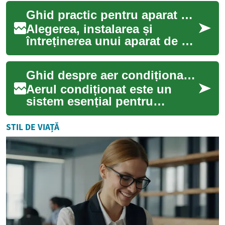
asigurând temperatură stabilă
Ghid practic pentru aparat de aer condiționat în locuință
și calita...
Alegerea, instalarea și
întreținerea unui aparat de aer
condiționat pentru locuință
implică mai mult decât
Ghid despre aer condiționat pentru locuințe
alegerea u...
Aerul condiționat este un
sistem esențial pentru
confortul din locuințe și
birouri mici, oferind control
STIL DE VIAȚĂ
asupra tempe...