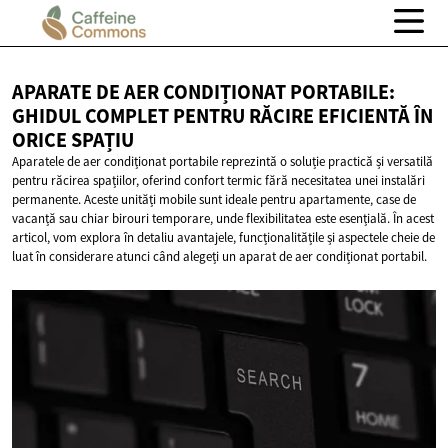
APARATE DE AER CONDIȚIONAT PORTABILE:
GHIDUL COMPLET PENTRU RĂCIRE EFICIENTĂ ÎN
ORICE SPAȚIU
Aparatele de aer condiționat portabile reprezintă o soluție practică și versatilă
pentru răcirea spațiilor, oferind confort termic fără necesitatea unei instalări
permanente. Aceste unități mobile sunt ideale pentru apartamente, case de
vacanță sau chiar birouri temporare, unde flexibilitatea este esențială. În acest
articol, vom explora în detaliu avantajele, funcționalitățile și aspectele cheie de
luat în considerare atunci când alegeți un aparat de aer condiționat portabil.