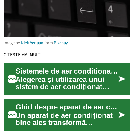
Image by
Niek Verlaan
from
Pixabay
CITEȘTE MAI MULT
Sistemele de aer condiționat: funcționare și alegere pentru locuință
Alegerea și utilizarea unui
sistem de aer condiționat
implică mai mult decât doar
setarea temperaturii. Un
Ghid despre aparat de aer condiționat pentru locuințe
aparat bin...
Un aparat de aer condiționat
bine ales transformă
confortul dintr-o locuință,