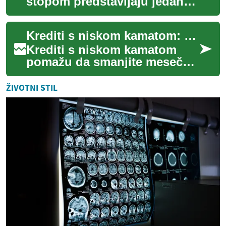
stopom predstavljaju jedan
od najpovoljnijih načina
zaduživanja na finansijskom
Krediti s niskom kamatom: vodič za povoljno zaduživanje
tržištu. O...
Krediti s niskom kamatom
pomažu da smanjite mesečne
obaveze i ukupan trošak
zaduživanja — od stambenih i
ŽIVOTNI STIL
auto kredita...