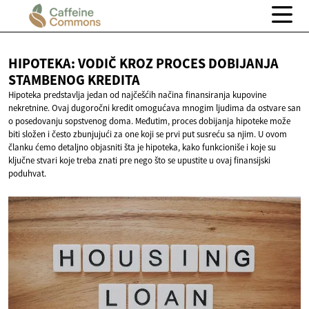
HIPOTEKA: VODIČ KROZ PROCES DOBIJANJA
STAMBENOG KREDITA
Hipoteka predstavlja jedan od najčešćih načina finansiranja kupovine
nekretnine. Ovaj dugoročni kredit omogućava mnogim ljudima da ostvare san
o posedovanju sopstvenog doma. Međutim, proces dobijanja hipoteke može
biti složen i često zbunjujući za one koji se prvi put susreću sa njim. U ovom
članku ćemo detaljno objasniti šta je hipoteka, kako funkcioniše i koje su
ključne stvari koje treba znati pre nego što se upustite u ovaj finansijski
poduhvat.