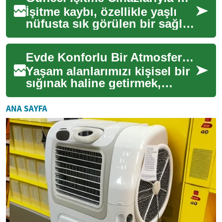
İşitme kaybı, özellikle yaşlı
nüfusta sık görülen bir sağlık
sorunudur; ancak gelişen
dijital işitme cihazları sayesi...
Evde Konforlu Bir Atmosfer Yaratmak
Yaşam alanlarımızı kişisel bir
sığınak haline getirmek,
günümüz dünyasında giderek
daha önemli hale geliyor.
ANA SAYFA
Evinizde...