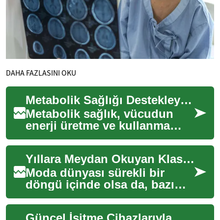
DAHA FAZLASINI OKU
Metabolik Sağlığı Destekleyici Adımlar
Metabolik sağlık, vücudun
enerji üretme ve kullanma
yeteneğini tanımlar ve genel
sağlık durumumuz için temel
Yıllara Meydan Okuyan Klasik Giyim Parçaları
bir göst...
Moda dünyası sürekli bir
döngü içinde olsa da, bazı
giyim parçaları zamanın
ötesinde bir çekiciliğe
Güncel İşitme Cihazlarıyla Hayat Kalitenizi Yükseltin
sahiptir. Bu klas...