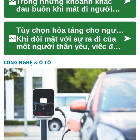
Trong những khoảnh khắc
đau buồn khi mất đi người
thân yêu, việc đưa ra các
quyết định về nghi thức cuối
Tùy chọn hỏa táng cho người thân
đời có thể l...
Khi đối mặt với sự ra đi của
một người thân yêu, việc đưa
ra các quyết định về an táng
có thể là một thử thách đầy
CÔNG NGHỆ & Ô TÔ
cả...