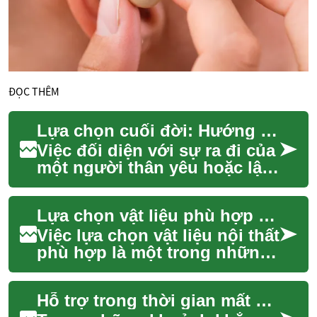
ĐỌC THÊM
Lựa chọn cuối đời: Hướng dẫn toàn diện
Việc đối diện với sự ra đi của
một người thân yêu hoặc lập
kế hoạch cho chính bản thân
trong tương lai là một quá
Lựa chọn vật liệu phù hợp cho không gian
trì...
Việc lựa chọn vật liệu nội thất
phù hợp là một trong những
quyết định quan trọng nhất
khi thiết kế hoặc cải tạo bất
Hỗ trợ trong thời gian mất mát
k...