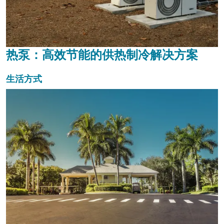
热泵：高效节能的供热制冷解决方案
生活方式