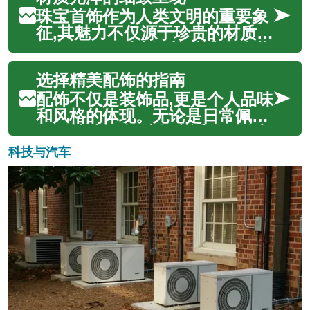
艺术珍品。这些独一无二的作
珠宝首饰作为人类文明的重要象
品，不仅能够彰显佩戴者独特的
征,其魅力不仅源于珍贵的材质,
个性和高雅品味，更深层次地承
更在于工匠对光泽与质感的精湛
载着丰富的历...
把控。从宝石的天然光彩到金属
选择精美配饰的指南
的细腻抛光,每一件作品都凝聚着
对美的追求与技艺的传承。本文
配饰不仅是装饰品,更是个人品味
将深入探讨珠宝制作中材质光泽
和风格的体现。无论是日常佩戴
的呈现方式,揭示工艺、设计与美
还是特殊场合,选择合适的配饰都
学如...
能为整体造型增添亮点。从宝石
科技与汽车
的种类到金属材质的选择,从设计
风格到工艺细节,每一个环节都值
得仔细考量。本文将为您详细介
绍如何挑选适合自己的精美配
饰,...