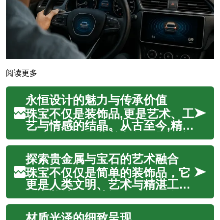
阅读更多
永恒设计的魅力与传承价值
珠宝不仅是装饰品,更是艺术、工
艺与情感的结晶。从古至今,精美
的珠宝作品承载着文化传承、个
人品味和家族记忆。无论是镶嵌
探索贵金属与宝石的艺术融合
珍贵宝石的戒指,还是手工雕琢的
金属饰品,每一件作品都凝聚着设
珠宝不仅仅是简单的装饰品，它
计师的匠心与工匠的技艺。在当
更是人类文明、艺术与精湛工艺
代时尚语境中,珠宝已超越单纯
的完美结晶。从远古时代至今，
的...
贵金属与璀璨宝石的巧妙结合，
材质光泽的细致呈现
已然创造出无数令人叹为观止的