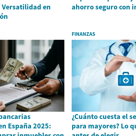
 Versatilidad en
ahorro seguro con i
ión
FINANZAS
bancarias
¿Cuánto cuesta el s
n España 2025:
para mayores? Lo q
mprar inmuebles con
antes de elegir