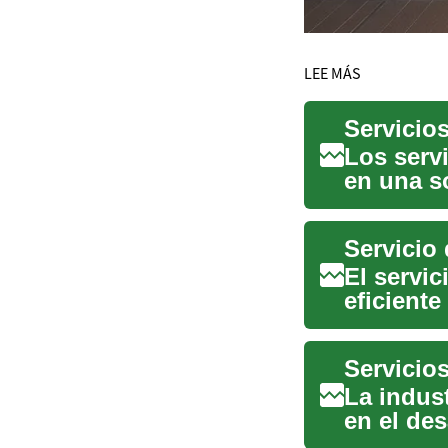
LEE MÁS
Los serv
en una s
hogares l
Servicio
El servic
eficient
dedicar t.
Servicio
La indust
en el des
edificació