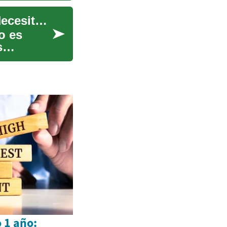
Servicios de Limpieza Doméstica: Todo lo que Necesitas Saber
o es
s
o 1 año: