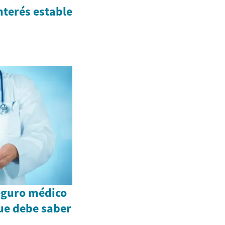
nterés estable
eguro médico
ue debe saber