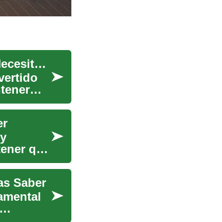
Servicios de Limpieza Doméstica: Todo lo que Necesitas Saber
vertido
tener
er
 y
tener que
as Saber
damental