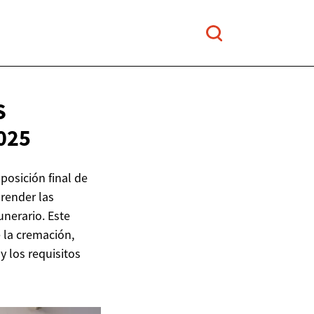
S
025
posición final de
render las
unerario. Este
 la cremación,
y los requisitos