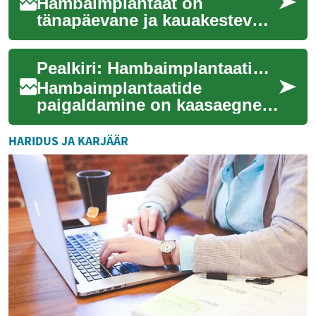
Hambaimplantaat on
tänapäevane ja kauakestev
lahendus puuduva hamba
asendamiseks. See annab
Pealkiri: Hambaimplantaatide juhend: mis, kuidas ja mida oodata
tugevuse närimiseks, aita...
Hambaimplantaatide
paigaldamine on kaasaegne
viis puuduva hammaste
asendamiseks, mis taastab nii
HARIDUS JA KARJÄÄR
funktsiooni kui ka v...