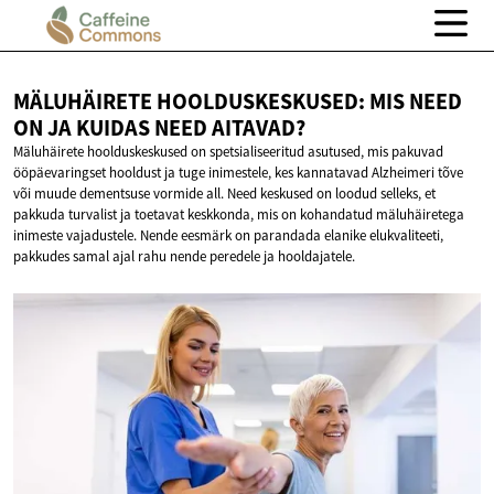
MÄLUHÄIRETE HOOLDUSKESKUSED: MIS NEED
ON JA KUIDAS
NEED AITAVAD?
Mäluhäirete hoolduskeskused on spetsialiseeritud asutused, mis pakuvad
ööpäevaringset hooldust ja tuge inimestele, kes kannatavad Alzheimeri tõve
või muude dementsuse vormide all. Need keskused on loodud selleks, et
pakkuda turvalist ja toetavat keskkonda, mis on kohandatud mäluhäiretega
inimeste vajadustele. Nende eesmärk on parandada elanike elukvaliteeti,
pakkudes samal ajal rahu nende peredele ja hooldajatele.