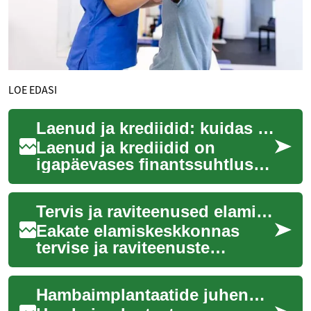
LOE EDASI
Laenud ja krediidid: kuidas need toimivad ja mida arvestada
Laenud ja krediidid on
igapäevases finantssuhtluses
levinud instrumendid, mis
aitavad katta suurte ostude,
Tervis ja raviteenused elamiskeskkonnas eakatele
ajutise ra...
Eakate elamiskeskkonnas
tervise ja raviteenuste
korraldamine hõlmab nii
igapäevast hooldust,
Hambaimplantaatide juhend: mis on ja kuidas need toimivad
meditsiinilist järelvalv...