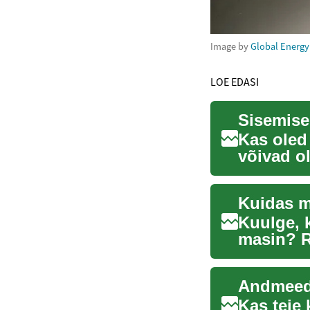
Image by
Global Energ
LOE EDASI
Sisemise 
Kas oled
võivad o
treenimin
Kuidas m
Kuulge, 
masin? R
hinda, nä
Kas teie