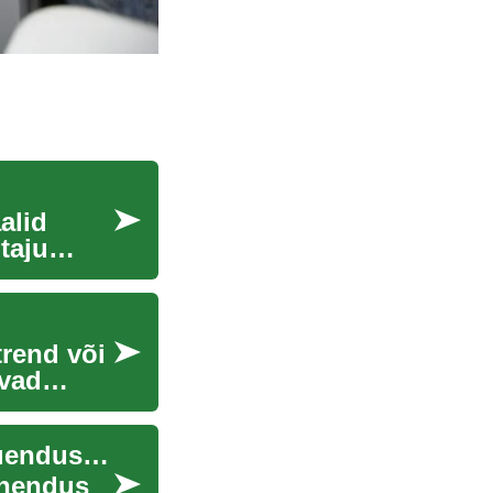
alid
taju
trend või
ivad
Andmeedastus läbi elektrijuhtmete: praktiline uuendus koduvõrkudele
ühendus