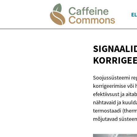
EL
SIGNAALI
KORRIGEE
Soojussüsteemi reg
korrigeerimise või
efektiivsust ja aita
nähtavaid ja kuuldao
termostaadi (thermos
mõjutavad süsteem