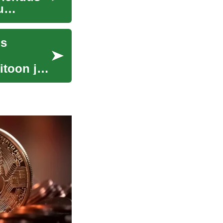
u
us
d
itoon ja