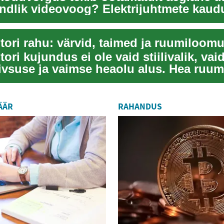
endlik videovoog? Elektrijuhtmete kaud
stus või...
ori rahu: värvid, taimed ja ruumiloom
ri kujundus ei ole vaid stiilivalik, vai
iivsuse ja vaimse heaolu alus. Hea ruum
a...
ÄÄR
RAHANDUS