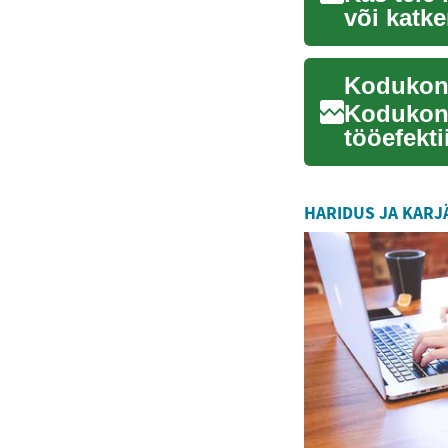
või katk
andmeeda
Kodukont
Kodukonto
tööefekt
funktsion
HARIDUS JA KARJ