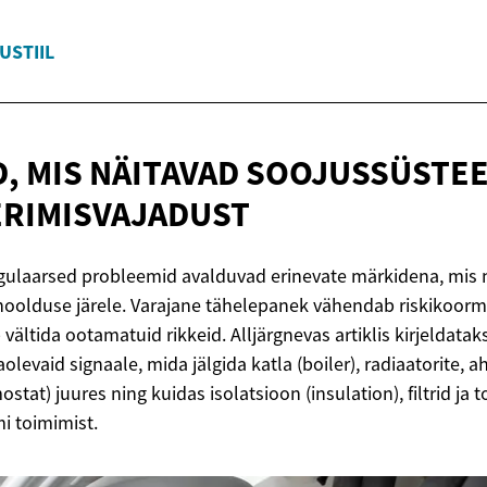
USTIIL
D, MIS NÄITAVAD
SOOJUSSÜSTEE
RIMISVAJADUST
ulaarsed probleemid avalduvad erinevate märkidena, mis n
 hoolduse järele. Varajane tähelepanek vähendab riskikoor
b vältida ootamatuid rikkeid. Alljärgnevas artiklis kirjeldata
levaid signaale, mida jälgida katla (boiler), radiaatorite, ah
tat) juures ning kuidas isolatsioon (insulation), filtrid ja t
i toimimist.