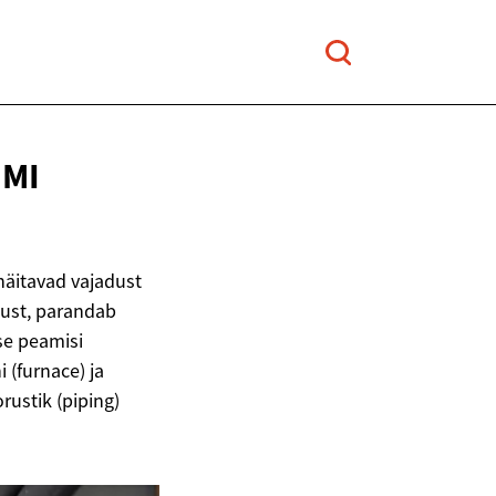
MI
äitavad vajadust
must, parandab
kse peamisi
i (furnace) ja
orustik (piping)