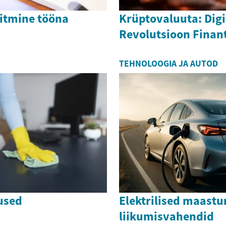
itmine tööna
Krüptovaluuta: Dig
Revolutsioon Fina
TEHNOLOOGIA JA AUTOD
used
Elektrilised maastur
liikumisvahendid