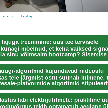
y Systems
from
Pixabay
tajuga treenimine: uus tee tervisele
 kunagi mõelnud, et keha vaiksed signa
lla sinu võimsaim bootcamp? Sisemise 
e aitab...
üügi-algoritmid kujundavad riideostu
kas teie järgmist ostu suunab inimene, 
esale-platvormide algoritmid stipuleer
...
 koduvõrgus tekib ootamatult aeglane 