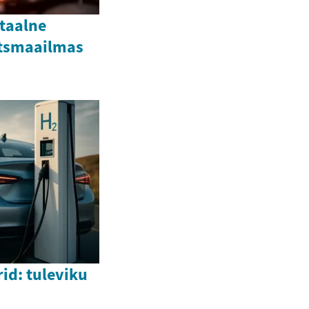
itaalne
ntsmaailmas
id: tuleviku