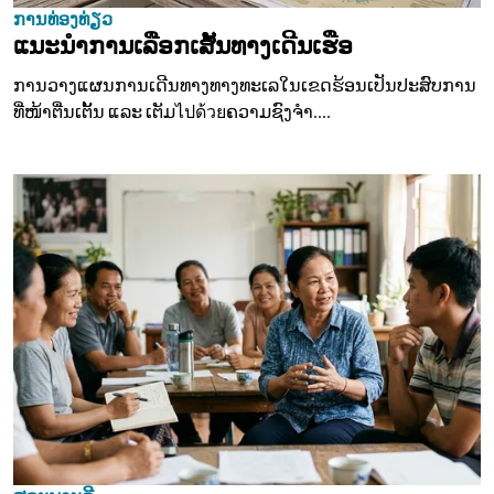
ການທ່ອງທ່ຽວ
ແນະນຳການເລືອກເສັ້ນທາງເດີນເຮືອ
ການວາງແຜນການເດີນທາງທາງທະເລໃນເຂດຮ້ອນເປັນປະສົບການ
ທີ່ໜ້າຕື່ນເຕັ້ນ ແລະ ເຕັມไปด้วยຄວາມຊົງຈຳ....