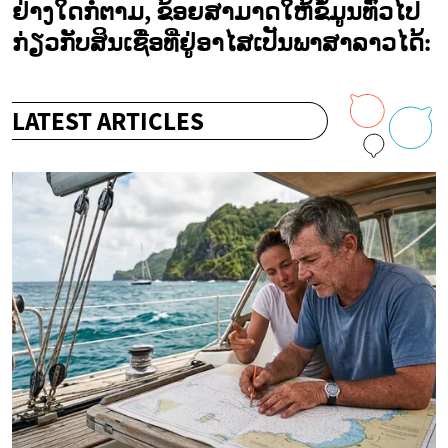
ຢ່າງໃດກໍຕາມ, ຂ້ອຍສາມາດໃຫ້ຂໍ້ມູນທົ່ວໄປ
ກ່ຽວກັບສິນເຊື່ອທີ່ຢູ່ອາໄສເປັນພາສາລາວໄດ້:
LATEST ARTICLES