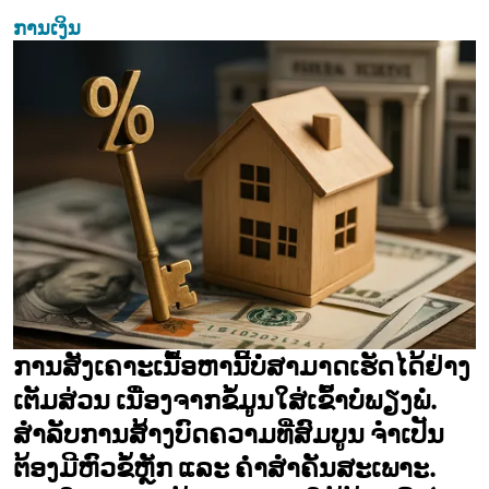
ການເງິນ
ການສັງເຄາະເນື້ອຫານີ້ບໍ່ສາມາດເຮັດໄດ້ຢ່າງ
ເຕັມສ່ວນ ເນື່ອງຈາກຂໍ້ມູນໃສ່ເຂົ້າບໍ່ພຽງພໍ.
ສຳລັບການສ້າງບົດຄວາມທີ່ສົມບູນ ຈຳເປັນ
ຕ້ອງມີຫົວຂໍ້ຫຼັກ ແລະ ຄຳສຳຄັນສະເພາະ.