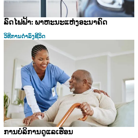
ລົດໄຟຟ້າ: ພາຫະນະແຫ່ງອະນາຄົດ
ວິທີການດຳລົງຊີວິດ
ການບໍລິການດູແລເຮືອນ