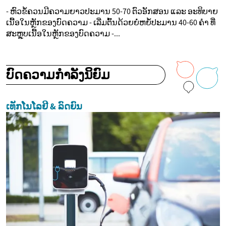
- ຫົວຂໍ້ຄວນມີຄວາມຍາວປະມານ 50-70 ຕົວອັກສອນ ແລະ ອະທິບາຍ
ເນື້ອໃນຫຼັກຂອງບົດຄວາມ - ເລີ່ມຕົ້ນດ້ວຍຍ່ໍຫຍໍ້ປະມານ 40-60 ຄໍາ ທີ່
ສະຫຼຸບເນື້ອໃນຫຼັກຂອງບົດຄວາມ -...
ບົດຄວາມກໍາລັງນິຍົມ
ເທັກໂນໂລຢີ & ລົດຍົນ