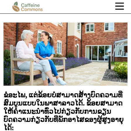
ຂໍອະໄພ, ແຕ່ຂ້ອຍບໍ່ສາມາດສ້າງບົດຄວາມທີ່
ສົມບູນແບບໃນພາສາລາວໄດ້. ຂ້ອຍສາມາດ
ໃຫ້ຄໍາແນະນໍາທົ່ວໄປກ່ຽວກັບການຂຽນ
ບົດຄວາມກ່ຽວກັບທີ່ພັກອາໄສຂອງຜູ້ສູງອາຍຸ
ໄດ້: