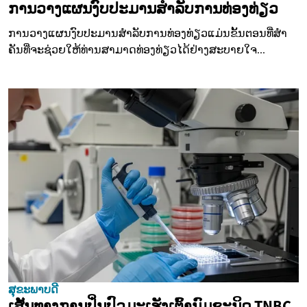
ການວາງແຜນງົບປະມານສໍາລັບການທ່ອງທ່ຽວ
ການວາງແຜນງົບປະມານສໍາລັບການທ່ອງທ່ຽວແມ່ນຂັ້ນຕອນທີ່ສໍາ
ຄັນທີ່ຈະຊ່ວຍໃຫ້ທ່ານສາມາດທ່ອງທ່ຽວໄດ້ຢ່າງສະບາຍໃຈ...
ສຸຂະພາບດີ
ເສັ້ນທາງການປິ່ນປົວມະເຮັງເຕົ້ານົມຊະນິດ TNBC