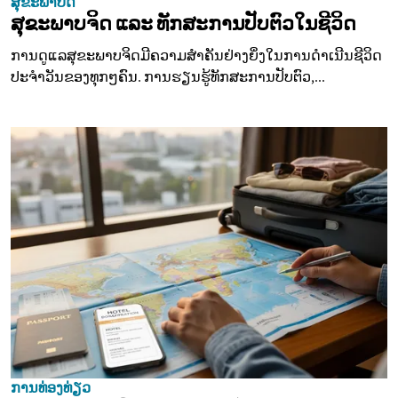
ສຸຂະພາບດີ
ສຸຂະພາບຈິດ ແລະ ທັກສະການປັບຕົວໃນຊີວິດ
ການດູແລສຸຂະພາບຈິດມີຄວາມສໍາຄັນຢ່າງຍິ່ງໃນການດຳເນີນຊີວິດ
ປະຈຳວັນຂອງທຸກໆຄົນ. ການຮຽນຮູ້ທັກສະການປັບຕົວ,...
ການທ່ອງທ່ຽວ