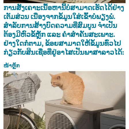
ການສັງເຄາະເນື້ອຫານີ້ບໍ່ສາມາດເຮັດໄດ້ຢ່າງ
ເຕັມສ່ວນ ເນື່ອງຈາກຂໍ້ມູນໃສ່ເຂົ້າບໍ່ພຽງພໍ.
ສຳລັບການສ້າງບົດຄວາມທີ່ສົມບູນ ຈຳເປັນ
ຕ້ອງມີຫົວຂໍ້ຫຼັກ ແລະ ຄຳສຳຄັນສະເພາະ.
ຢ່າງໃດກໍຕາມ, ຂ້ອຍສາມາດໃຫ້ຂໍ້ມູນທົ່ວໄປ
ກ່ຽວກັບສິນເຊື່ອທີ່ຢູ່ອາໄສເປັນພາສາລາວໄດ້:
ໜ້າຫຼັກ