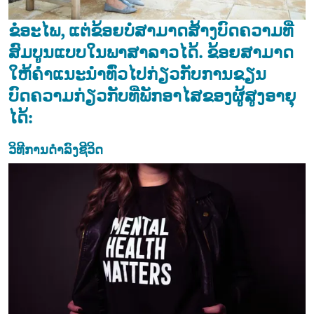
ຂໍອະໄພ, ແຕ່ຂ້ອຍບໍ່ສາມາດສ້າງບົດຄວາມທີ່
ສົມບູນແບບໃນພາສາລາວໄດ້. ຂ້ອຍສາມາດ
ໃຫ້ຄໍາແນະນໍາທົ່ວໄປກ່ຽວກັບການຂຽນ
ບົດຄວາມກ່ຽວກັບທີ່ພັກອາໄສຂອງຜູ້ສູງອາຍຸ
ໄດ້:
ວິທີການດຳລົງຊີວິດ