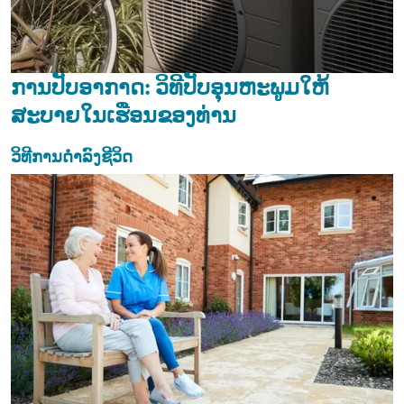
ການປັບອາກາດ: ວິທີປັບອຸນຫະພູມໃຫ້
ສະບາຍໃນເຮືອນຂອງທ່ານ
ວິທີການດຳລົງຊີວິດ