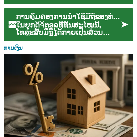
ທຸລະກິດອຸດສາຫະກໍາ. Poka-
Yoke, ເຕັກນິກການປ້ອງກັນຂໍ້
ການຄຸ້ມຄອງການນຳໃຊ້ມືຖືຂອງທ່ານ
ຜິດພາດຈາກຍີ່ປຸ່ນ,...
ໃນຍຸກດິຈິຕອລທີ່ທັນສະໄໝນີ້,
ໂທລະສັບມືຖືໄດ້ກາຍເປັນສ່ວນ
ສຳຄັນຂອງຊີວິດປະຈຳວັນຂອງພວກ
ເຮົາ, ບໍ່ວ່າຈະເປັນການສື່ສານ, ການ
ການເງິນ
ເຮັດວຽກ...