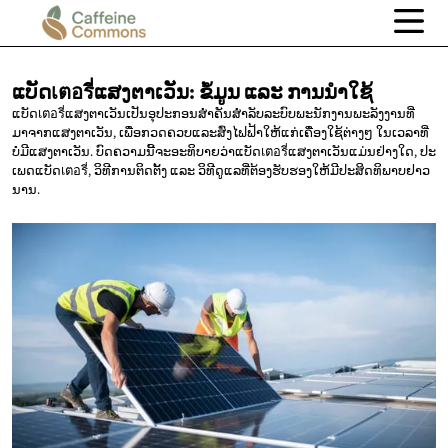
ແບັດเตอรี่ແສງຕາເວັນ: ຂໍ້ມູນ
ແລະ ການນໍາໃຊ້
ແບັດเตอรี่ແສງຕາເວັນເປັນອຸປະກອນສຳຄັນສໍາລັບລະບົບພະນັກງານພະລັງງານທີ່
ມາຈາກແສງຕາເວັນ, ເພື່ອກວດຄວບແລະສົ່ງໄຟຟ້າໃຫ້ແກ່ເຄື່ອງໃຊ້ຕ່າງໆ ໃນເວລາທີ່
ບໍ່ມີແສງຕາເວັນ. ບົດຄວາມນີ້ຈະອະທິບາຍວ່າແບັດเตอรี่ແສງຕາເວັນແມ່ນຢ່າງໃດ, ປະ
ເພດແບັດเตอรี่, ວິທີການຕິດຕັ້ງ ແລະ ວິທີດູແລທີ່ຕ້ອງຮັບຮອງໃຫ້ມີປະສິດທິພາບຢາວ
ນານ.