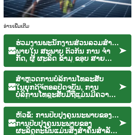
ອ່ານເພີ່ມເຕີມ
ຮ່ວມງານພະນັກງານສ່ວນລວມສໍາລັບຜູ້ຜະລິດນ້ອຍ
ພາຍໃນ ສະພາບ ຕົວກິນ ການ ຈໍາ
ກັດ, ຜູ້ ຜະລິດ ຂ້າມ ຂອບ ສາຍ
ສາມາດ ຮ່ວມງານ ກັນ ໂດຍ ການ
ສ້າງ ສະມຸດ ທຳອິດ ສຳລັບ
ສຳຫຼວດການບໍລິການໂທລະສັບ
ພະນັກງານ. ບົດຄ...
ໃນຍຸກດິຈິຕອລປັດຈຸບັນ, ການ
ບໍລິການໂທລະສັບມືຖືແມ່ນມີຄວາມ
ສຳຄັນຢ່າງຍິ່ງຕໍ່ການເຊື່ອມຕໍ່ ແລະ
ການສື່ສານປະຈຳວັນ. ຈາກການໂທ
ຫົວຂໍ້: ການປັບປຸງຄຸນນະພາບຂອງຜະລິດຕະພັນດ້ວຍ Poka-Yoke
ຫາຄົນ...
ການປັບປຸງຄຸນນະພາບຂອງ
ຜະລິດຕະພັນແມ່ນສິ່ງສໍາຄັນສໍາລັບ