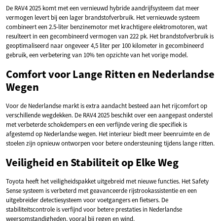
De RAV4 2025 komt met een vernieuwd hybride aandrijfsysteem dat meer
vermogen levert bij een lager brandstofverbruik. Het vernieuwde systeem
combineert een 2.5-liter benzinemotor met krachtigere elektromotoren, wat
resulteert in een gecombineerd vermogen van 222 pk. Het brandstofverbruik is
geoptimaliseerd naar ongeveer 4,5 liter per 100 kilometer in gecombineerd
gebruik, een verbetering van 10% ten opzichte van het vorige model.
Comfort voor Lange Ritten en Nederlandse
Wegen
Voor de Nederlandse markt is extra aandacht besteed aan het rijcomfort op
verschillende wegdekken. De RAV4 2025 beschikt over een aangepast onderstel
met verbeterde schokdempers en een verfijnde vering die specifiek is
afgestemd op Nederlandse wegen. Het interieur biedt meer beenruimte en de
stoelen zijn opnieuw ontworpen voor betere ondersteuning tijdens lange ritten.
Veiligheid en Stabiliteit op Elke Weg
Toyota heeft het veiligheidspakket uitgebreid met nieuwe functies. Het Safety
Sense systeem is verbeterd met geavanceerde rijstrookassistentie en een
uitgebreider detectiesysteem voor voetgangers en fietsers. De
stabiliteitscontrole is verfijnd voor betere prestaties in Nederlandse
weersomstandigheden, vooral bij regen en wind.