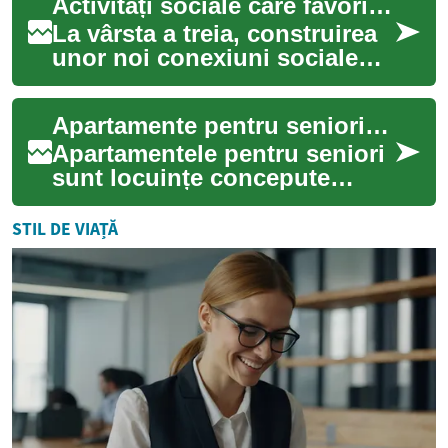
Activități sociale care favorizează noi conexiuni la vârsta a treia
imobi...
La vârsta a treia, construirea
unor noi conexiuni sociale
poate îmbunătăți semnificativ
calitatea vieții, reducând si...
Apartamente pentru seniori: opțiuni, facilități și locuire
Apartamentele pentru seniori
sunt locuințe concepute
pentru a oferi un mediu sigur,
accesibil și adaptat nevoilor
STIL DE VIAȚĂ
vâr...