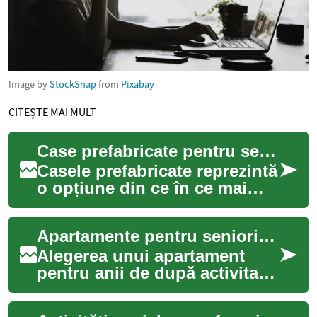
Image by
StockSnap
from
Pixabay
CITEȘTE MAI MULT
Case prefabricate pentru seniori: O soluție accesibilă și confortabilă pentru vârstnici
Casele prefabricate reprezintă
o opțiune din ce în ce mai
populară pentru persoanele
în vârstă care caută un cămin
Apartamente pentru seniori: opțiuni și considerente pentru locuire
co...
Alegerea unui apartament
pentru anii de după activitate
profesională implică mai mult
decât o simplă tranzacție