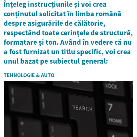
Înțeleg instrucțiunile și voi crea
conținutul solicitat în limba română
despre asigurările de călătorie,
respectând toate cerințele de structură,
formatare și ton. Având în vedere că nu
a fost furnizat un titlu specific, voi crea
unul bazat pe subiectul general:
TEHNOLOGIE & AUTO