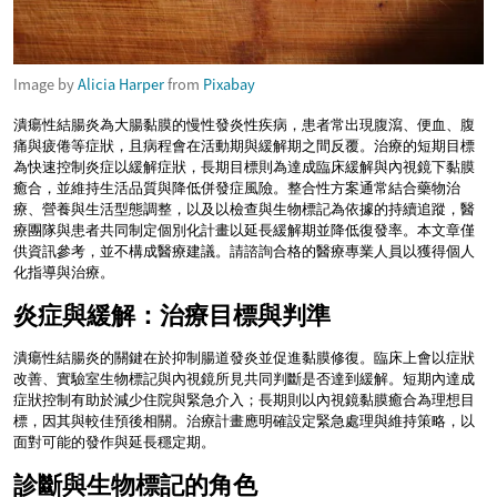
Image by
Alicia Harper
from
Pixabay
潰瘍性結腸炎為大腸黏膜的慢性發炎性疾病，患者常出現腹瀉、便血、腹
痛與疲倦等症狀，且病程會在活動期與緩解期之間反覆。治療的短期目標
為快速控制炎症以緩解症狀，長期目標則為達成臨床緩解與內視鏡下黏膜
癒合，並維持生活品質與降低併發症風險。整合性方案通常結合藥物治
療、營養與生活型態調整，以及以檢查與生物標記為依據的持續追蹤，醫
療團隊與患者共同制定個別化計畫以延長緩解期並降低復發率。本文章僅
供資訊參考，並不構成醫療建議。請諮詢合格的醫療專業人員以獲得個人
化指導與治療。
炎症與緩解：治療目標與判準
潰瘍性結腸炎的關鍵在於抑制腸道發炎並促進黏膜修復。臨床上會以症狀
改善、實驗室生物標記與內視鏡所見共同判斷是否達到緩解。短期內達成
症狀控制有助於減少住院與緊急介入；長期則以內視鏡黏膜癒合為理想目
標，因其與較佳預後相關。治療計畫應明確設定緊急處理與維持策略，以
面對可能的發作與延長穩定期。
診斷與生物標記的角色