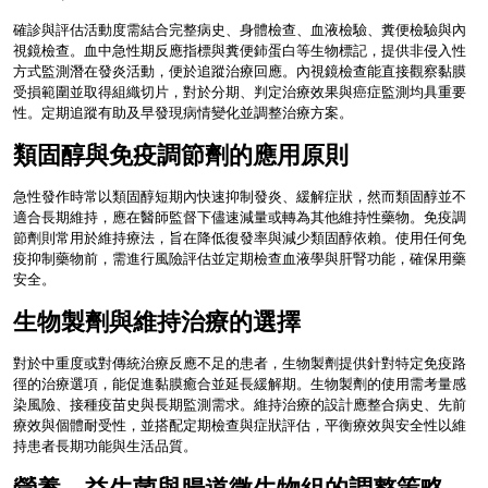
確診與評估活動度需結合完整病史、身體檢查、血液檢驗、糞便檢驗與內
視鏡檢查。血中急性期反應指標與糞便鈰蛋白等生物標記，提供非侵入性
方式監測潛在發炎活動，便於追蹤治療回應。內視鏡檢查能直接觀察黏膜
受損範圍並取得組織切片，對於分期、判定治療效果與癌症監測均具重要
性。定期追蹤有助及早發現病情變化並調整治療方案。
類固醇與免疫調節劑的應用原則
急性發作時常以類固醇短期內快速抑制發炎、緩解症狀，然而類固醇並不
適合長期維持，應在醫師監督下儘速減量或轉為其他維持性藥物。免疫調
節劑則常用於維持療法，旨在降低復發率與減少類固醇依賴。使用任何免
疫抑制藥物前，需進行風險評估並定期檢查血液學與肝腎功能，確保用藥
安全。
生物製劑與維持治療的選擇
對於中重度或對傳統治療反應不足的患者，生物製劑提供針對特定免疫路
徑的治療選項，能促進黏膜癒合並延長緩解期。生物製劑的使用需考量感
染風險、接種疫苗史與長期監測需求。維持治療的設計應整合病史、先前
療效與個體耐受性，並搭配定期檢查與症狀評估，平衡療效與安全性以維
持患者長期功能與生活品質。
營養、益生菌與腸道微生物組的調整策略