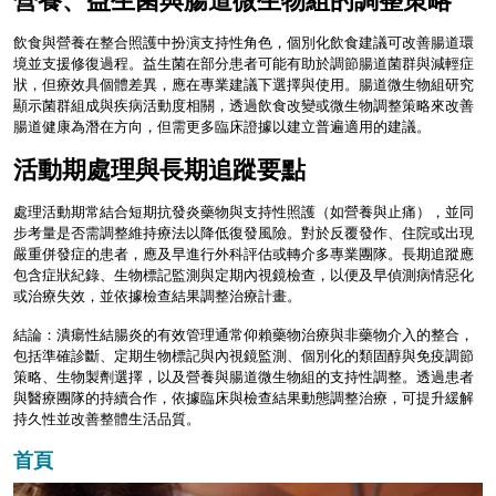
飲食與營養在整合照護中扮演支持性角色，個別化飲食建議可改善腸道環
境並支援修復過程。益生菌在部分患者可能有助於調節腸道菌群與減輕症
狀，但療效具個體差異，應在專業建議下選擇與使用。腸道微生物組研究
顯示菌群組成與疾病活動度相關，透過飲食改變或微生物調整策略來改善
腸道健康為潛在方向，但需更多臨床證據以建立普遍適用的建議。
活動期處理與長期追蹤要點
處理活動期常結合短期抗發炎藥物與支持性照護（如營養與止痛），並同
步考量是否需調整維持療法以降低復發風險。對於反覆發作、住院或出現
嚴重併發症的患者，應及早進行外科評估或轉介多專業團隊。長期追蹤應
包含症狀紀錄、生物標記監測與定期內視鏡檢查，以便及早偵測病情惡化
或治療失效，並依據檢查結果調整治療計畫。
結論：潰瘍性結腸炎的有效管理通常仰賴藥物治療與非藥物介入的整合，
包括準確診斷、定期生物標記與內視鏡監測、個別化的類固醇與免疫調節
策略、生物製劑選擇，以及營養與腸道微生物組的支持性調整。透過患者
與醫療團隊的持續合作，依據臨床與檢查結果動態調整治療，可提升緩解
持久性並改善整體生活品質。
首頁