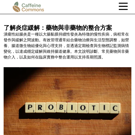
了解炎症緩解：藥物與非藥物的整合方案
潰瘍性結腸炎是一種以大腸黏膜持續性發炎為特徵的慢性疾病，病程常在
發作與緩解之間波動。有效管理通常結合藥物治療與生活型態調整，如營
養、腸道微生物組優化與心理支持，並透過定期檢查與生物標記監測病情
變化，以達成穩定緩解與維持腸道健康。本文說明診斷、常見藥物與非藥
物介入，以及如何在臨床實務中整合運用以支持長期照護。